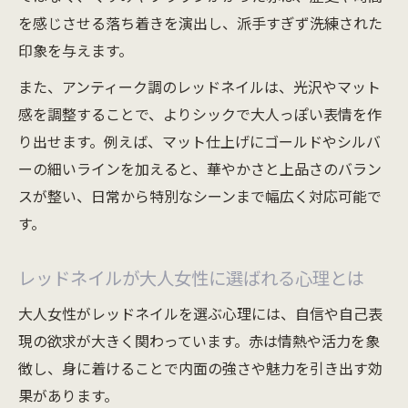
レッドネイルを上品に見せるカラー選びの
を感じさせる落ち着きを演出し、派手すぎず洗練された
ポイント
印象を与えます。
アンティークネイルの質感で差がつく仕上
また、アンティーク調のレッドネイルは、光沢やマット
げ技
感を調整することで、よりシックで大人っぽい表情を作
大人女性が選ぶアンティークネイルのデザ
り出せます。例えば、マット仕上げにゴールドやシルバ
イン例
ーの細いラインを加えると、華やかさと上品さのバラン
スが整い、日常から特別なシーンまで幅広く対応可能で
ネイルで大人可愛い印象を引き出す配色テ
す。
クニック
運気アップを叶えるアンティーク調レッドネイ
レッドネイルが大人女性に選ばれる心理とは
ル術
大人女性がレッドネイルを選ぶ心理には、自信や自己表
アンティークレッドネイルで運気を高める
現の欲求が大きく関わっています。赤は情熱や活力を象
方法とは
徴し、身に着けることで内面の強さや魅力を引き出す効
風水視点で選ぶレッドネイルのおすすめデ
果があります。
ザイン