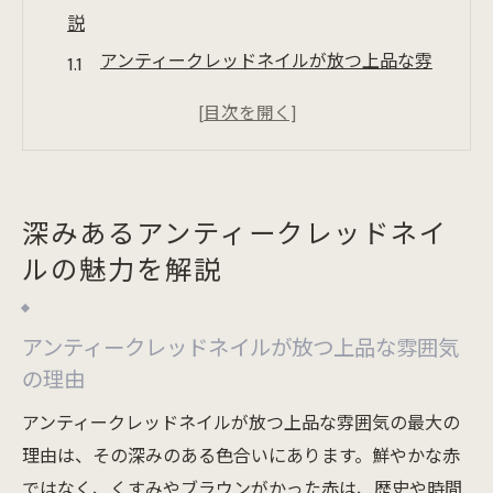
説
アンティークレッドネイルが放つ上品な雰
囲気の理由
レッドネイルが大人女性に選ばれる心理と
は
アンティークな赤ネイルで洗練を叶えるコ
深みあるアンティークレッドネイ
ツ
ルの魅力を解説
ネイルの色が与える第一印象の違いを知る
アンティークレッドネイルで個性をアピー
ルする方法
アンティークレッドネイルが放つ上品な雰囲気
の理由
大人可愛いネイルに仕上げるアンティーク赤の
コツ
アンティークレッドネイルが放つ上品な雰囲気の最大の
アンティークレッドネイルで大人可愛さを
理由は、その深みのある色合いにあります。鮮やかな赤
演出する秘訣
ではなく、くすみやブラウンがかった赤は、歴史や時間