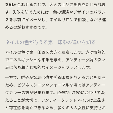
を組み合わせることで、大人の上品さを際立たせられま
自然な指先美を叶えるアンティーク風デザ
す。失敗を防ぐためには、色の濃淡やデザインのバラン
イン
スを事前にイメージし、ネイルサロンで相談しながら進
上品さと自信を両立するレッドネイルの秘密
めるのがおすすめです。
アンティークレッドネイルが自信を引き出
す理由
ネイルの色が与える第一印象の違いを知る
レッドネイルで品格と女性らしさを両立さ
ネイルの色は第一印象を大きく左右します。赤は情熱的
せる
でエネルギッシュな印象を与え、アンティーク調の深い
アンティークネイルで内面の魅力を表現す
赤は落ち着きと知的なイメージをプラスします。
る方法
一方で、鮮やかな赤は強すぎる印象を与えることもある
赤ネイルを活かして堂々とした手元を演出
ため、ビジネスシーンやフォーマルな場ではアンティー
上品なレッドネイルが与えるポジティブな
クカラーの方が好まれます。色選びはTPOに合わせて変
影響
えることが大切で、アンティークレッドネイルは上品さ
自分らしさを引き出すアンティーク風ネイルデ
と存在感を両立できるため、多くの大人女性に支持され