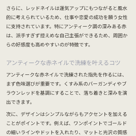
運気アップを意識したネイルカラーの組み
さらに、レッドネイルは運気アップにもつながると風水
合わせ
的に考えられているため、仕事や恋愛の成功を願う女性
に支持されています。特にアンティーク調の深みある赤
アンティークネイルで幸運を呼ぶアレンジ
は、派手すぎず控えめな自己主張ができるため、周囲か
術
らの好感度も高めやすいのが特徴です。
レッドネイルがもたらす開運効果の秘密
好感度重視ならアンティークレッドネイルが最
アンティークな赤ネイルで洗練を叶えるコツ
適
アンティークな赤ネイルで洗練された指先を作るには、
アンティークレッドネイルが好感度を高め
まず色味選びが重要です。くすみ系のバーガンディやブ
る理由
ラウンレッドを基調にすることで、落ち着きと深みを演
レッドネイルで大人の余裕を印象づける方
出できます。
法
次に、デザインはシンプルながらもアクセントを加える
アンティークネイルが男性からも好評な理
ことがポイントです。例えば、ワンポイントでゴールド
由
の細いラインやドットを入れたり、マットと光沢の質感
清潔感を演出するレッドネイルのポイント