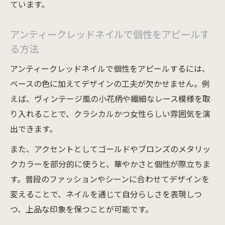
ザイン
ています。
アンティークレッドネイルで個性を際立た
せる方法
アンティークレッドネイルで個性をアピールす
る方法
自分らしいネイルデザインを見つけるコツ
アンティーク風ネイルで感性を磨く楽しみ
アンティークレッドネイルで個性をアピールするには、
方
ベースの色に加えてデザインの工夫が欠かせません。例
ネイルを通じて毎日を彩るアイデア
えば、ヴィンテージ風の小花柄や繊細なレース模様を取
り入れることで、クラシカルかつ女性らしい雰囲気を演
アンティークレッドネイルで新しい自分に
出できます。
出会う
また、アクセントとしてゴールドやブロンズのメタリッ
クカラーを部分的に使うと、華やかさと個性が際立ちま
す。普段のファッションやシーンに合わせてデザインを
変えることで、ネイルを通じて自分らしさを表現しつ
つ、上品な印象を保つことが可能です。